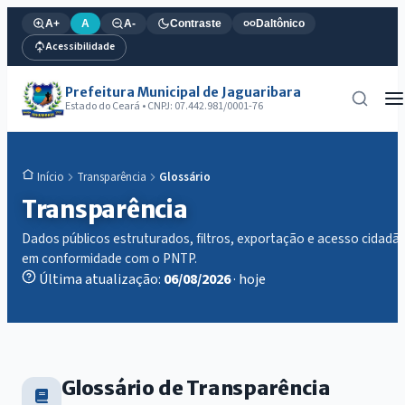
A+
A
A-
Contraste
Daltônico
Acessibilidade
Prefeitura Municipal de Jaguaribara
Estado do Ceará • CNPJ: 07.442.981/0001-76
Transparência
Glossário
Início
Transparência
Dados públicos estruturados, filtros, exportação e acesso cidadã
em conformidade com o PNTP.
Última atualização:
06/08/2026
· hoje
Glossário de Transparência