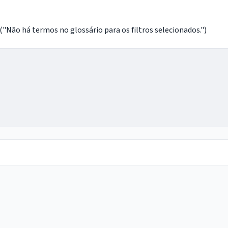
o há termos no glossário para os filtros selecionados.")
IntGest AI
AI
Assistente do Portal
Olá. Pergunte sobre serviços, notícias, legislação,
Diário Oficial, licitações, estrutura ou transparência