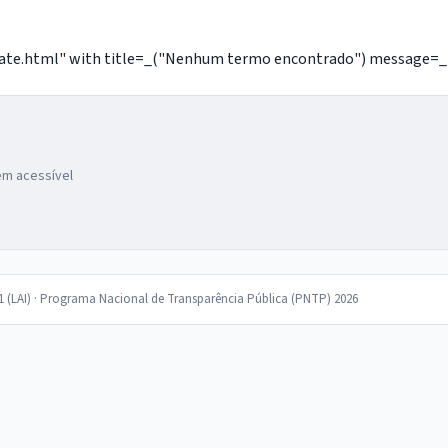
e.html" with title=_("Nenhum termo encontrado") message=_("Nã
gem acessível
11 (LAI) · Programa Nacional de Transparência Pública (PNTP) 2026