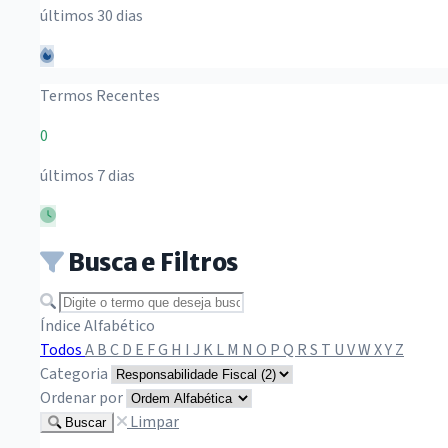
últimos 30 dias
Termos Recentes
0
últimos 7 dias
Busca e Filtros
Buscar termo
Índice Alfabético
Todos
A
B
C
D
E
F
G
H
I
J
K
L
M
N
O
P
Q
R
S
T
U
V
W
X
Y
Z
Categoria
Ordenar por
Limpar
Buscar