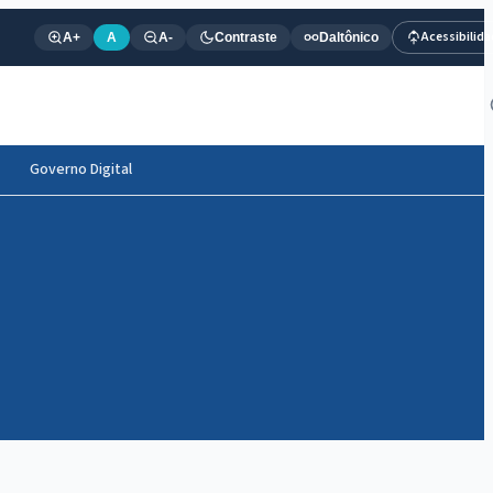
Acessibilid
A+
A
A-
Contraste
Daltônico
Governo Digital