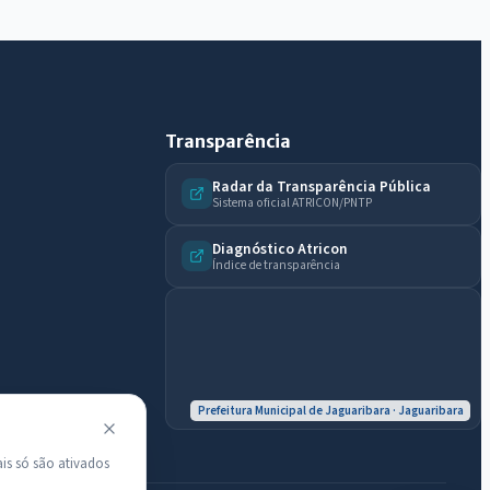
do município.
Licitações abertas
Carta de serviços
Diário Oficial
Transparência
Radar da Transparência Pública
Sistema oficial ATRICON/PNTP
Diagnóstico Atricon
Índice de transparência
Prefeitura Municipal de Jaguaribara · Jaguaribara
is só são ativados