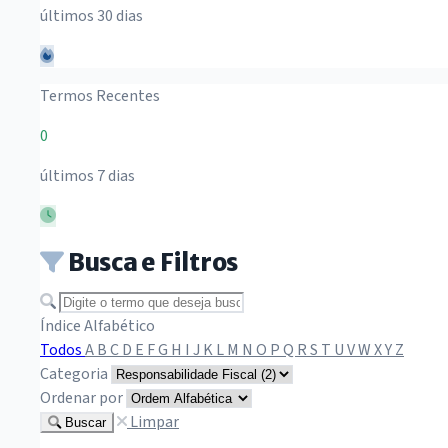
últimos 30 dias
Termos Recentes
0
últimos 7 dias
Busca e Filtros
Buscar termo
Índice Alfabético
Todos
A
B
C
D
E
F
G
H
I
J
K
L
M
N
O
P
Q
R
S
T
U
V
W
X
Y
Z
Categoria
Ordenar por
Limpar
Buscar