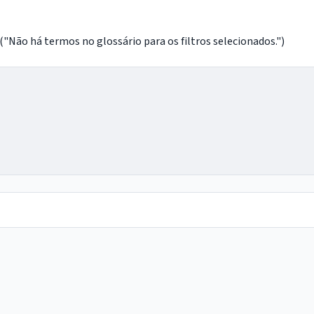
o há termos no glossário para os filtros selecionados.")
IntGest AI
AI
Assistente do Portal
Olá. Pergunte sobre serviços, notícias, legislação,
Diário Oficial, licitações, estrutura ou transparência