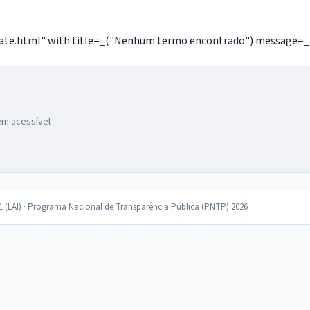
e.html" with title=_("Nenhum termo encontrado") message=_("Nã
gem acessível
11 (LAI) · Programa Nacional de Transparência Pública (PNTP) 2026