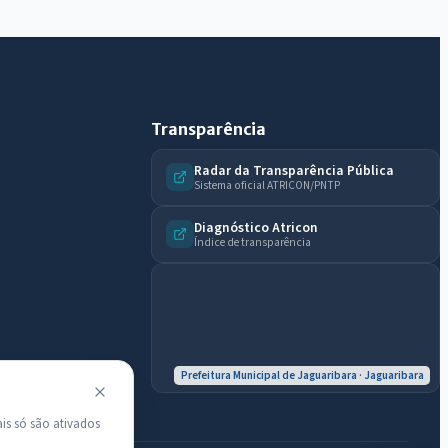
do município.
Licitações abertas
Carta de serviços
Diário Oficial
Transparência
Radar da Transparência Pública
Sistema oficial ATRICON/PNTP
Diagnóstico Atricon
Índice de transparência
Prefeitura Municipal de Jaguaribara · Jaguaribara
is só são ativados