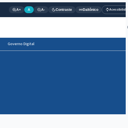
Acessibilid
A+
A
A-
Contraste
Daltônico
Governo Digital