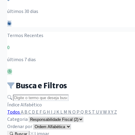
últimos 30 dias
Termos Recentes
0
últimos 7 dias
Busca e Filtros
Buscar termo
Índice Alfabético
Todos
A
B
C
D
E
F
G
H
I
J
K
L
M
N
O
P
Q
R
S
T
U
V
W
X
Y
Z
Categoria
Ordenar por
Limpar
Buscar