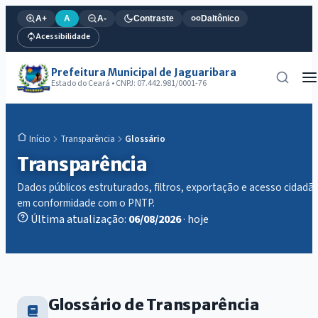
A+
A
A-
Contraste
Daltônico
Acessibilidade
Prefeitura Municipal de Jaguaribara
Estado do Ceará • CNPJ: 07.442.981/0001-76
Transparência
Glossário
Início
Transparência
Dados públicos estruturados, filtros, exportação e acesso cidadã
em conformidade com o PNTP.
Última atualização:
06/08/2026
· hoje
Glossário de Transparência