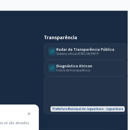
do município.
Licitações abertas
Carta de serviços
Diário Oficial
Transparência
Radar da Transparência Pública
Sistema oficial ATRICON/PNTP
Diagnóstico Atricon
Índice de transparência
Prefeitura Municipal de Jaguaribara · Jaguaribara
is só são ativados