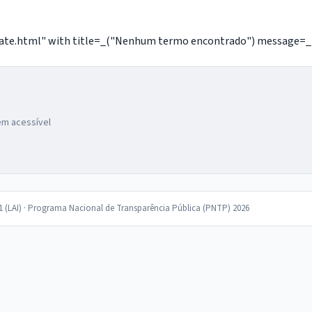
e.html" with title=_("Nenhum termo encontrado") message=_("Nã
gem acessível
11 (LAI) · Programa Nacional de Transparência Pública (PNTP) 2026