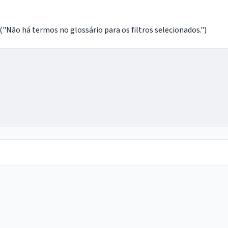
o há termos no glossário para os filtros selecionados.")
IntGest AI
AI
Assistente do Portal
Olá. Pergunte sobre serviços, notícias, legislação,
Diário Oficial, licitações, estrutura ou transparência