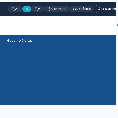
Acessibilid
A+
A
A-
Contraste
Daltônico
Governo Digital