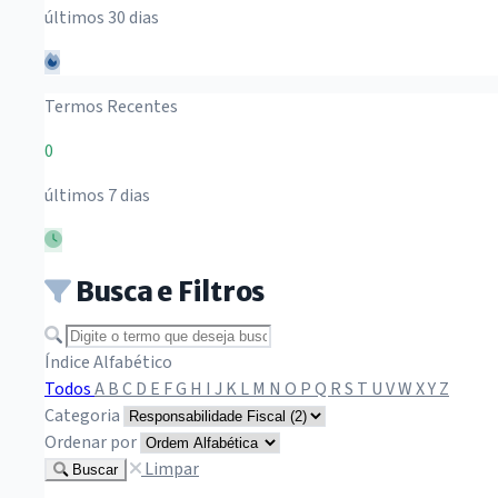
últimos 30 dias
Termos Recentes
0
últimos 7 dias
Busca e Filtros
Buscar termo
Índice Alfabético
Todos
A
B
C
D
E
F
G
H
I
J
K
L
M
N
O
P
Q
R
S
T
U
V
W
X
Y
Z
Categoria
Ordenar por
Limpar
Buscar