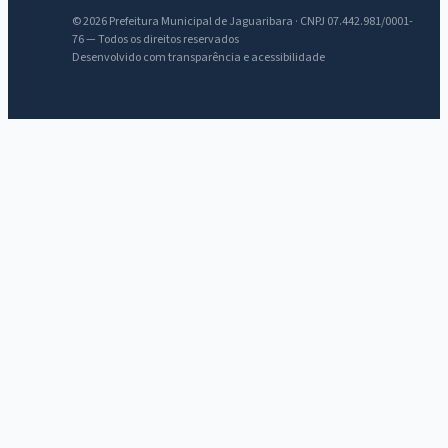
© 2026 Prefeitura Municipal de Jaguaribara · CNPJ 07.442.981/0001-
76 — Todos os direitos reservados
Desenvolvido com transparência e acessibilidade
IntGest AI
AI
Assistente do Portal
Olá. Pergunte sobre serviços, notícias, legislação, Diário Oficial,
licitações, estrutura ou transparência do município.
Licitações abertas
Carta de serviços
Diário Oficial